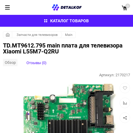
0
КАТАЛОГ ТОВАРОВ
Запчасти для телевизоров
Main
TD.MT9612.795 main плата для телевизора
Xiaomi L55M7-Q2RU
Обзор
Отзывы (0)
Артикул:
2170217
Добав
в
избра
Добав
к
сравн