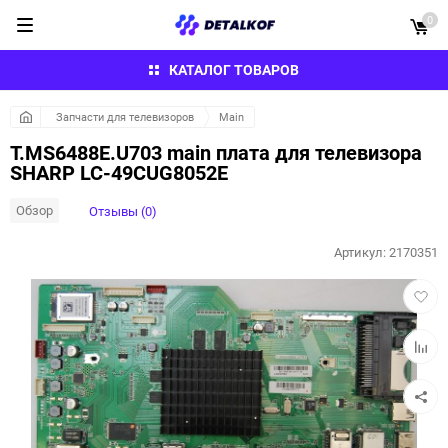
0
КАТАЛОГ ТОВАРОВ
Запчасти для телевизоров
Main
T.MS6488E.U703 main плата для телевизора
SHARP LC-49CUG8052E
Обзор
Отзывы (0)
Артикул:
2170351
Добав
в
избра
Добав
к
сравн