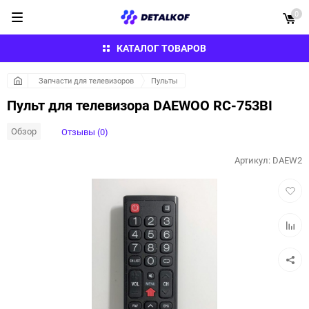
0
КАТАЛОГ ТОВАРОВ
Запчасти для телевизоров
Пульты
Пульт для телевизора DAEWOO RC-753BI
Обзор
Отзывы (0)
Артикул:
DAEW2
Добав
в
избра
Добав
к
сравн