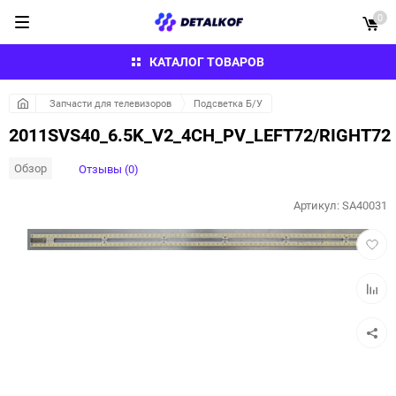
0
КАТАЛОГ ТОВАРОВ
Запчасти для телевизоров
Подсветка Б/У
2011SVS40_6.5K_V2_4CH_PV_LEFT72/RIGHT72
Обзор
Отзывы (0)
Артикул:
SA40031
Добав
в
избра
Добав
к
сравн