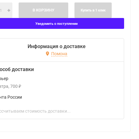
В КОРЗИНУ
Купить в 1 клик
Уведомить о поступлении
Информация о доставке
Помона
особ доставки
рьер
втра
700
₽
чта России
ссчитываем стоимость доставки...