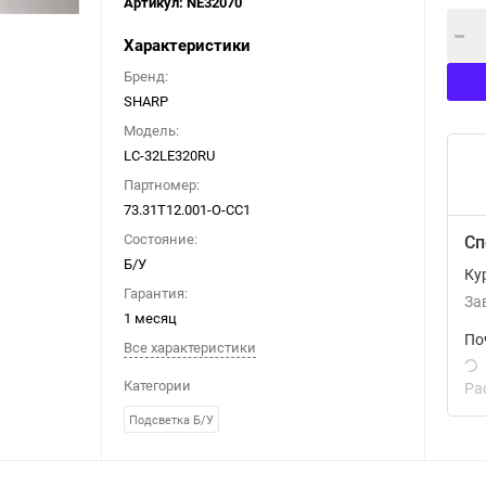
Артикул:
NE32070
Характеристики
Бренд:
SHARP
Модель:
LC-32LE320RU
Партномер:
73.31T12.001-O-CC1
Состояние:
Сп
Б/У
Ку
Гарантия:
За
1 месяц
По
Все характеристики
Категории
Ра
Подсветка Б/У