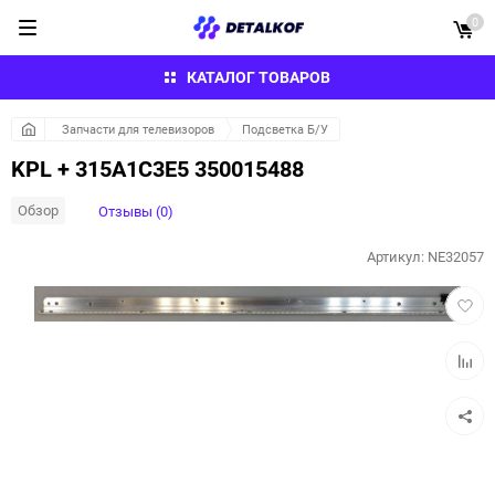
0
КАТАЛОГ ТОВАРОВ
Запчасти для телевизоров
Подсветка Б/У
KPL + 315A1C3E5 350015488
Обзор
Отзывы (0)
Артикул:
NE32057
Добав
в
избра
Добав
к
сравн