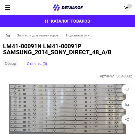
0
КАТАЛОГ ТОВАРОВ
Запчасти для телевизоров
Подсветка Б/У
LM41-00091N LM41-00091P
SAMSUNG_2014_SONY_DIRECT_48_A/B
Обзор
Отзывы (0)
Артикул:
SO48002
Добав
в
избра
Добав
к
сравн