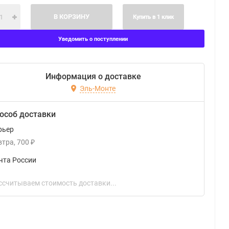
В КОРЗИНУ
Купить в 1 клик
Уведомить о поступлении
Информация о доставке
Эль-Монте
особ доставки
рьер
втра
700
₽
чта России
ссчитываем стоимость доставки...