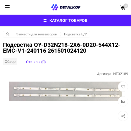
0
КАТАЛОГ ТОВАРОВ
Запчасти для телевизоров
Подсветка Б/У
Подсветка QY-D32N218-2X6-0D20-544X12-
EMC-V1-240116 261501024120
Обзор
Отзывы (0)
Артикул:
NE32189
Добав
в
избра
Добав
к
сравн