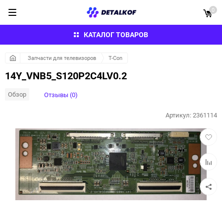
0
КАТАЛОГ ТОВАРОВ
Запчасти для телевизоров
T-Con
14Y_VNB5_S120P2C4LV0.2
Обзор
Отзывы (0)
Артикул:
2361114
Добав
в
избра
Добав
к
сравн