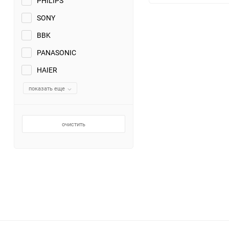
PHILIPS
SONY
BBK
PANASONIC
HAIER
показать еще
очистить