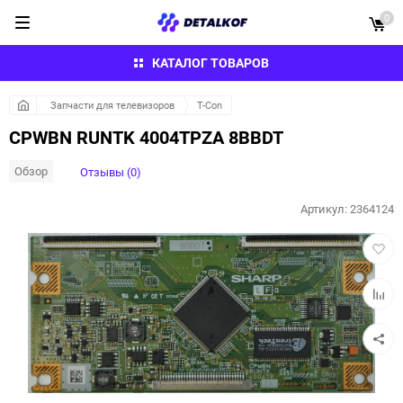
0
КАТАЛОГ ТОВАРОВ
Запчасти для телевизоров
T-Con
CPWBN RUNTK 4004TPZA 8BBDT
Обзор
Отзывы (0)
Артикул:
2364124
Добав
в
избра
Добав
к
сравн