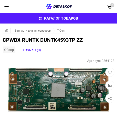
0
КАТАЛОГ ТОВАРОВ
Запчасти для телевизоров
T-Con
CPWBX RUNTK DUNTK4593TP ZZ
Обзор
Отзывы (0)
Артикул:
2364123
Добав
в
избра
Добав
к
сравн