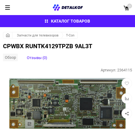
0
КАТАЛОГ ТОВАРОВ
Запчасти для телевизоров
T-Con
CPWBX RUNTK4129TPZB 9AL3T
Обзор
Отзывы (0)
Артикул:
2364115
Добав
в
избра
Добав
к
сравн