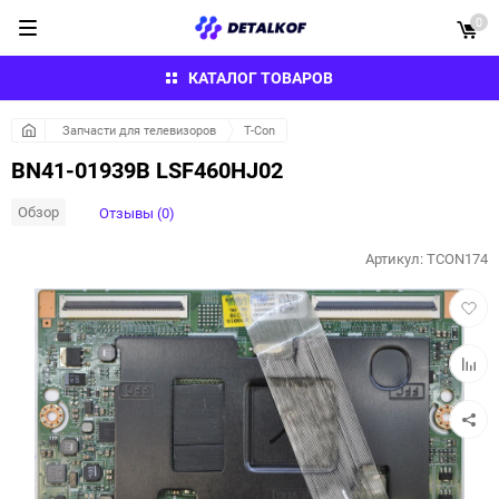
0
КАТАЛОГ ТОВАРОВ
Запчасти для телевизоров
T-Con
BN41-01939B LSF460HJ02
Обзор
Отзывы (0)
Артикул:
TCON174
Добав
в
избра
Добав
к
сравн