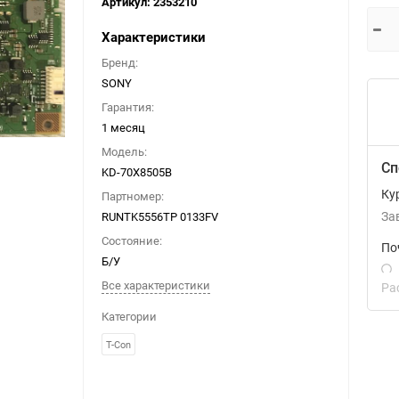
Артикул:
2353210
Характеристики
Бренд:
SONY
Гарантия:
1 месяц
Модель:
Сп
KD-70X8505B
Ку
Партномер:
RUNTK5556TP 0133FV
За
Состояние:
По
Б/У
Все характеристики
Ра
Категории
T-Con