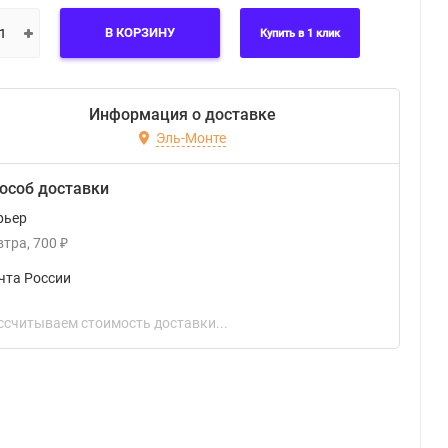
В КОРЗИНУ
Купить в 1 клик
Информация о доставке
Эль-Монте
особ доставки
рьер
втра
700
₽
чта России
ссчитываем стоимость доставки...