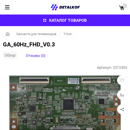
0
КАТАЛОГ ТОВАРОВ
Запчасти для телевизоров
T-Con
GA_60Hz_FHD_V0.3
Обзор
Отзывы (0)
Артикул:
2312303
Добав
в
избра
Добав
к
сравн