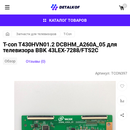
0
КАТАЛОГ ТОВАРОВ
Запчасти для телевизоров
T-Con
T-con T430HVN01.2 DCBHM_A260A_05 для
телевизора BBK 43LEX-7288/FTS2C
Обзор
Отзывы (0)
Артикул:
TCON397
Добав
в
избра
Добав
к
сравн