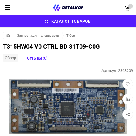
0
КАТАЛОГ ТОВАРОВ
Запчасти для телевизоров
T-Con
T315HW04 V0 CTRL BD 31T09-C0G
Обзор
Отзывы (0)
Артикул:
2363209
Добав
в
избра
Добав
к
сравн