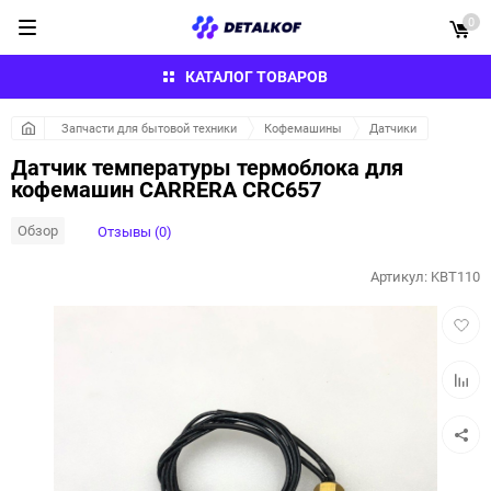
0
КАТАЛОГ ТОВАРОВ
Запчасти для бытовой техники
Кофемашины
Датчики
Датчик температуры термоблока для
кофемашин CARRERA CRC657
Обзор
Отзывы (0)
Артикул:
KBT110
Добав
в
избра
Добав
к
сравн