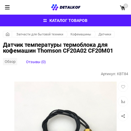
0
КАТАЛОГ ТОВАРОВ
Запчасти для бытовой техники
Кофемашины
Датчики
Датчик температуры термоблока для
кофемашин Thomson CF20A02 CF20M01
Обзор
Отзывы (0)
Артикул:
KBT84
Добав
в
избра
Добав
к
сравн