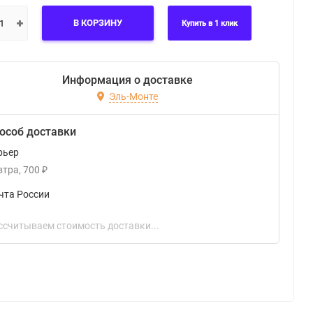
В КОРЗИНУ
Купить в 1 клик
Информация о доставке
Эль-Монте
особ доставки
рьер
втра
700
₽
чта России
ссчитываем стоимость доставки...