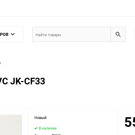
АРОВ
и
VC JK-CF33
5
Новый
В наличии