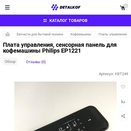
0
КАТАЛОГ ТОВАРОВ
Запчасти для бытовой техники
Кофемашины
Платы управления
Плата управления, сенсорная панель для
кофемашины Philips EP1221
Обзор
Отзывы (0)
Артикул:
KBT249
Добав
в
избра
Добав
к
сравн