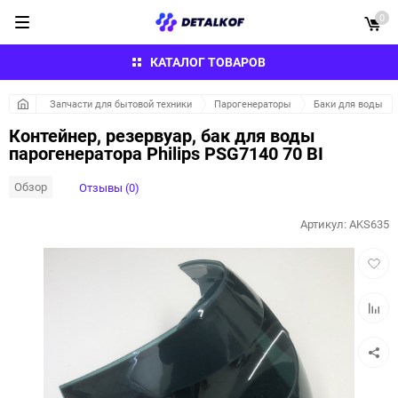
0
КАТАЛОГ ТОВАРОВ
Запчасти для бытовой техники
Парогенераторы
Баки для воды
Контейнер, резервуар, бак для воды
парогенератора Philips PSG7140 70 BI
Обзор
Отзывы (0)
Артикул:
AKS635
Добав
в
избра
Добав
к
сравн