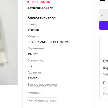
Нет в наличии
Артикул:
AKS579
Характеристики
Бренд:
Thomas
Модель:
DRYBOX AMFIBIA PET 788598
Партномер:
197029
Состояние:
Сп
Б/У
Ку
Гарантия:
За
1 месяц
По
Все характеристики
Категории
Ра
Контейнеры для воды