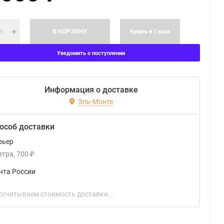
В КОРЗИНУ
Купить в 1 клик
Уведомить о поступлении
Информация о доставке
Эль-Монте
особ доставки
рьер
втра
700
₽
чта России
ссчитываем стоимость доставки...