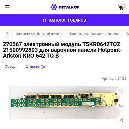
0
КАТАЛОГ ТОВАРОВ
Запчасти для бытовой техники
Варочные панели электрические
П
270567 электронный модуль TSKR0642TOZ
21500992803 для варочной панели Hotpoint-
Ariston KRO 642 TO B
Обзор
Отзывы (0)
Артикул:
BT85
Добав
в
избра
Добав
к
сравн