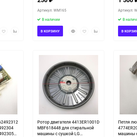
Артикул: WM165
Артикул: 
В наличии
В налич
рый
Добавить
Добавить
Быстрый
Добавить
Добавить
В КОРЗИНУ
В КОРЗИ
мотр
в
к
просмотр
в
к
избранное
сравнению
избранное
сравнению
62492312
Ротор двигателя 4413ER1001D
Петля лю
492304
MBF618448 для стиральной
4774ER20
492305
машины с сушкой LG
машины с