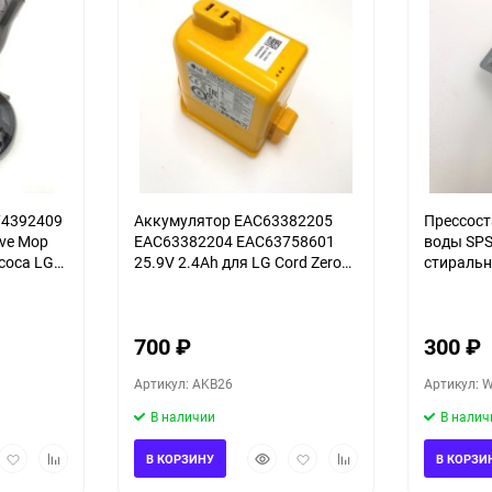
4392409
Аккумулятор EAC63382205
Прессост
ve Mop
EAC63382204 EAC63758601
воды SPS
соса LG
25.9V 2.4Ah для LG Cord Zero
стиральн
A9 Plus A9 Max A9K Pro A9M
LG F1K2
A9MASTER2X A9MULTI
700
₽
300
₽
Артикул: AKB26
Артикул: 
В наличии
В налич
рый
Добавить
Добавить
Быстрый
Добавить
Добавить
В КОРЗИНУ
В КОРЗИ
мотр
в
к
просмотр
в
к