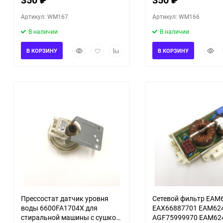
Артикул: WM167
Артикул: WM166
В наличии
В наличии
Быстрый
Добавить
Добавить
Быст
В КОРЗИНУ
В КОРЗИНУ
просмотр
в
к
прос
избранное
сравнению
Прессостат датчик уровня
Сетевой фильтр EAM
воды 6600FA1704X для
EAX66887701 EAM62
стиральной машины с сушкой
AGF75999970 EAM62