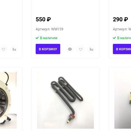
ины LG
F1296CDS3/02
F1296CD
550
₽
290
₽
Артикул: WM159
Артикул: 
В наличии
В налич
рый
Добавить
Добавить
Быстрый
Добавить
Добавить
В КОРЗИНУ
В КОРЗИ
мотр
в
к
просмотр
в
к
избранное
сравнению
избранное
сравнению