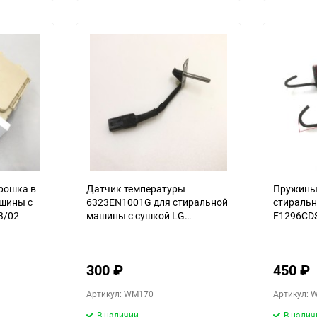
избранное
сравнению
избранное
сравнению
орошка в
Датчик температуры
Пружины
ашины с
6323EN1001G для стиральной
стираль
3/02
машины с сушкой LG
F1296CD
F1296CDS3/02
300
₽
450
₽
Артикул: WM170
Артикул: 
В наличии
В налич