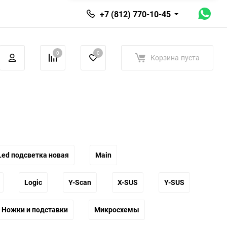
+7 (812) 770-10-45
0
0
Корзина
пуста
Led подсветка новая
Main
Logic
Y-Scan
X-SUS
Y-SUS
Ножки и подставки
Микросхемы