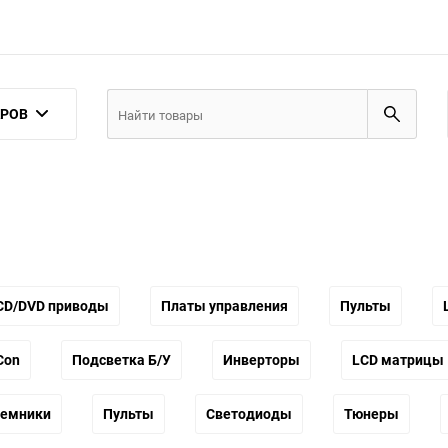
АРОВ
CD/DVD приводы
Платы управления
Пульты
Con
Подсветка Б/У
Инверторы
LCD матрицы
иемники
Пульты
Светодиоды
Тюнеры