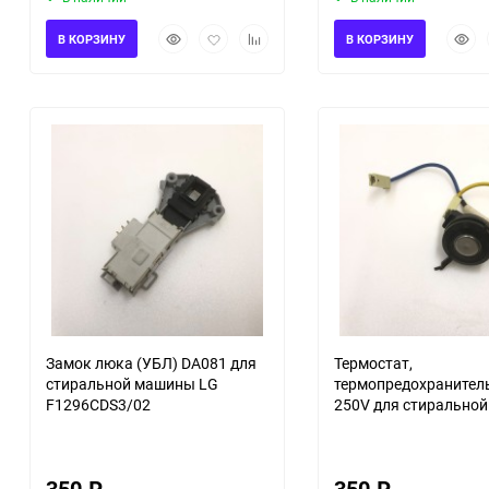
Быстрый
Добавить
Добавить
Быст
В КОРЗИНУ
В КОРЗИНУ
просмотр
в
к
прос
избранное
сравнению
Замок люка (УБЛ) DA081 для
Термостат,
стиральной машины LG
термопредохранител
F1296CDS3/02
250V для стирально
с сушкой LG F1296CD
350
₽
350
₽