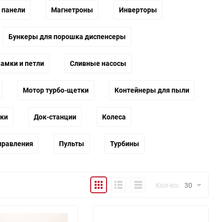
 панели
Магнетроны
Инверторы
Бункеры для порошка диспенсеры
амки и петли
Сливные насосы
Мотор турбо-щетки
Контейнеры для пыли
ки
Док-станции
Колеса
правления
Пульты
Турбины
Плитка
Подробно
Компактно
Кол-во:
30
30