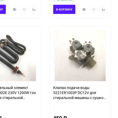
Быстрый
Добавить
Добавить
Быстрый
Добавить
Добавить
НУ
В КОРЗИНУ
просмотр
в
к
просмотр
в
к
избранное
сравнению
избранное
сравнени
ельный элемент
Клапан подачи воды
02E 230V 1200W тэн
5221ER1003P DC12V для
я стиральной
стиральной машины с сушкой
LG F1296CDS3/02
LG F1296CDS3/02
₽
450
₽