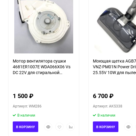
Мотор вентилятора сушки
Моющая щетка AGB7
4681ER1007E WDA066X06 Vs
VNZ-PM01N Power Dri
DC 22V для стиральной
25.55V 10W для пыле
машины LG F1296CDS3/02
A9N A9MASTER2X
1 500
₽
6 700
₽
Артикул: WM286
Артикул: AKS338
В наличии
В наличии
Быстрый
Добавить
Добавить
Быст
В КОРЗИНУ
В КОРЗИНУ
просмотр
в
к
прос