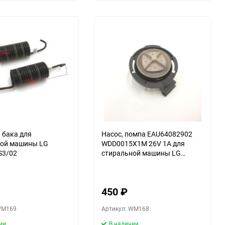
избранное
сравнению
избранное
сравнени
 бака для
Насос, помпа EAU64082902
ной машины LG
WDD0015X1M 26V 1A для
S3/02
стиральной машины LG
F1296CDS3/02
450
₽
WM169
Артикул: WM168
ии
В наличии