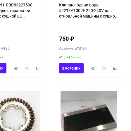
i-fi EBR83227508
Клапан подачи воды
для стиральной
5221EA1009F 220-240V для
 сушкой LG
стиральной машины с сушкой
T
LG F1K2CH2T
750
₽
WM135
Артикул: WM134
ии
В наличии
Быстрый
Добавить
Добавить
Быстрый
Добавить
Добавить
НУ
В КОРЗИНУ
просмотр
в
к
просмотр
в
к
избранное
сравнению
избранное
сравнени