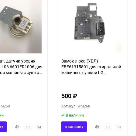
60
90
150
ат, датчик уровня
Замок люка (УБЛ)
-L06 6601ER1006 для
EBF61315801 для стиральной
ой машины с сушкой
машины с сушкой LG
CH2T
F1K2CH2T
500
₽
WM269
Артикул: WM268
ии
В наличии
Быстрый
Добавить
Добавить
Быстрый
Добавить
Добавить
НУ
В КОРЗИНУ
просмотр
в
к
просмотр
в
к