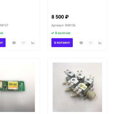
S3/02
сушкой LG F1296CDS3/02
8 500
₽
WM157
Артикул: WM156
ии
В наличии
Быстрый
Добавить
Добавить
Быстрый
Добавить
Добавить
НУ
В КОРЗИНУ
просмотр
в
к
просмотр
в
к
избранное
сравнению
избранное
сравнени