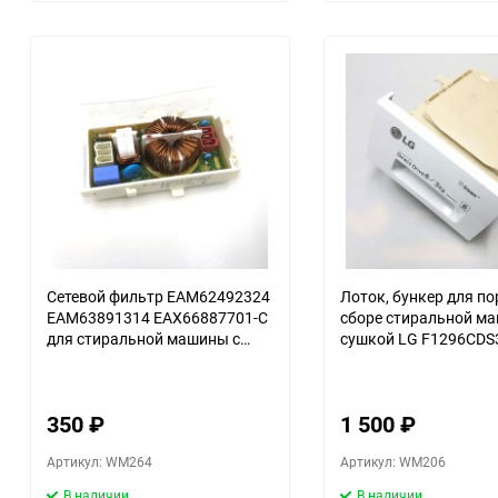
избранное
сравнению
Сетевой фильтр EAM62492324
Лоток, бункер для п
EAM63891314 EAX66887701-C
сборе стиральной м
для стиральной машины с
сушкой LG F1296CDS
сушкой LG F1K2CH2T
350
₽
1 500
₽
Артикул: WM264
Артикул: WM206
В наличии
В наличии