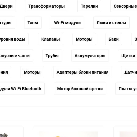
Двери
Трансформаторы
Тарелки
Сенсорные
атуры
Тэны
Wi-Fi модули
Люки и стекла
уровня воды
Клапаны
Моторы
Баки
З
рпусные части
Трубы
Аккумуляторы
Щетки
ения
Моторы
Адаптеры блоки питания
Датчи
дули Wi-Fi Bluetooth
Мотор боковой щетки
Платы у