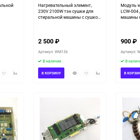
ральной
Нагревательный элемент,
Модуль w
230V 2100W тэн сушки для
LCW-004 
стиральной машины с сушкой
машины с
LG F1K2CH2T
F1K2CH2
2 500
₽
900
₽
Артикул: WM136
Артикул: 
В наличии
В налич
рый
Добавить
Добавить
Быстрый
Добавить
Добавить
В КОРЗИНУ
В КОРЗИ
мотр
в
к
просмотр
в
к
избранное
сравнению
избранное
сравнению