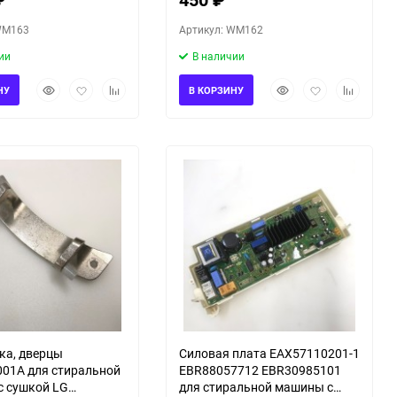
WM163
Артикул: WM162
ии
В наличии
Быстрый
Добавить
Добавить
Быстрый
Добавить
Добавить
НУ
В КОРЗИНУ
просмотр
в
к
просмотр
в
к
избранное
сравнению
избранное
сравнени
ка, дверцы
Силовая плата EAX57110201-1
01A для стиральной
EBR88057712 EBR30985101
 сушкой LG
для стиральной машины с