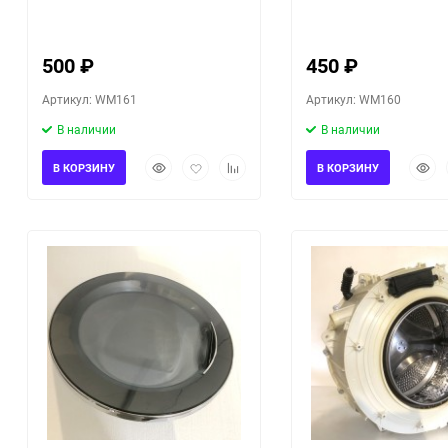
LG F1296CDS3/02
для стиральной маш
F1296CDS3/02
500
₽
450
₽
Артикул: WM161
Артикул: WM160
В наличии
В наличии
Быстрый
Добавить
Добавить
Быст
В КОРЗИНУ
В КОРЗИНУ
просмотр
в
к
прос
избранное
сравнению