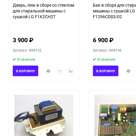
Дверь, люк в сборе со стеклом
Бак в сборе для сти
для стиральной машины с
машины с сушкой LG
сушкой LG F1K2CH2T
F1296CDS3/02
3 900
₽
6 900
₽
Артикул: WM152
Артикул: WM146
В наличии
В наличии
Быстрый
Добавить
Добавить
Быст
В КОРЗИНУ
В КОРЗИНУ
просмотр
в
к
прос
избранное
сравнению