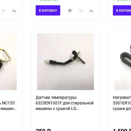
рый
Добавить
Добавить
Быстрый
Добавить
Добавить
В КОРЗИНУ
В КОРЗИ
мотр
в
к
просмотр
в
к
избранное
сравнению
избранное
сравнению
Датчик температуры
Нагреват
ь NC155
6323EN1001F для стиральной
5301ER10
й машины
машины с сушкой LG
сушки дл
S3/02
F1296CDS3/02
машины 
250
₽
1 500