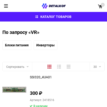
0
КАТАЛОГ ТОВАРОВ
По запросу «VR»
Блоки питания
Инверторы
Плитка
Подробно
Компактно
Сортировать
30
SSI320_4UA01
30
60
300
₽
90
Артикул: 2418516
В наличии