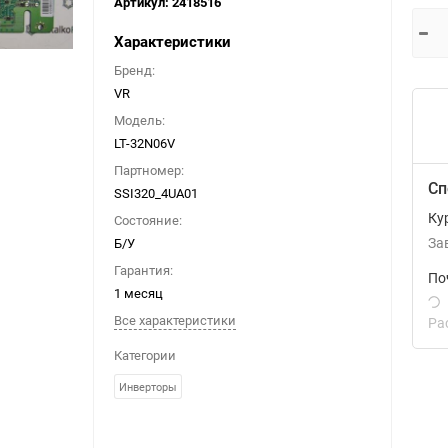
Артикул:
2418516
Характеристики
Бренд:
VR
Модель:
LT-32N06V
Партномер:
Сп
SSI320_4UA01
Ку
Состояние:
Б/У
За
Гарантия:
По
1 месяц
Все характеристики
Ра
Категории
Инверторы