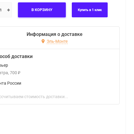
В КОРЗИНУ
Купить в 1 клик
Информация о доставке
Эль-Монте
особ доставки
рьер
втра
700
₽
чта России
ссчитываем стоимость доставки...