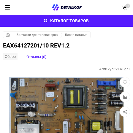
0
КАТАЛОГ ТОВАРОВ
Запчасти для телевизоров
Блоки питания
EAX64127201/10 REV1.2
Обзор
Отзывы (0)
Артикул:
2141271
Добав
в
избра
Добав
к
сравн