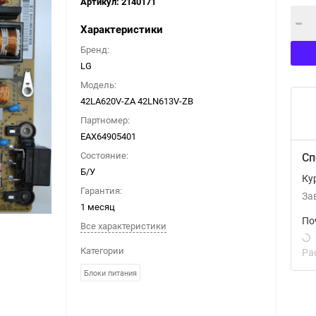
Артикул:
2140171
Характеристики
Бренд:
LG
Модель:
42LA620V-ZA 42LN613V-ZB
Партномер:
EAX64905401
Состояние:
Сп
Б/У
Ку
Гарантия:
За
1 месяц
По
Все характеристики
Категории
Ра
Блоки питания