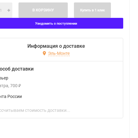
В КОРЗИНУ
Купить в 1 клик
Уведомить о поступлении
Информация о доставке
Эль-Монте
особ доставки
рьер
втра
700
₽
чта России
ссчитываем стоимость доставки...