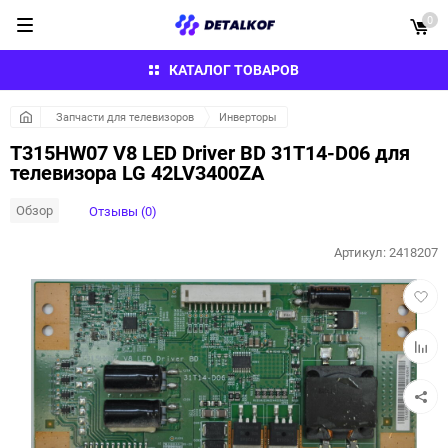
0
КАТАЛОГ ТОВАРОВ
Запчасти для телевизоров
Инверторы
T315HW07 V8 LED Driver BD 31T14-D06 для
телевизора LG 42LV3400ZA
Обзор
Отзывы (0)
Артикул:
2418207
Добав
в
избра
Добав
к
сравн