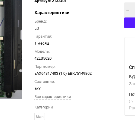
Артикул:
2132401
Характеристики
Бренд:
LG
Гарантия:
1 месяц
Модель:
42LS5620
Партномер:
Сп
EAX64317403 (1.0) EBR75149802
Ку
Состояние:
За
Б/У
По
Все характеристики
Категории
Ра
Main