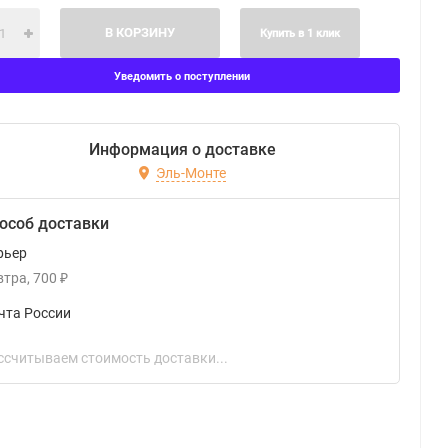
В КОРЗИНУ
Купить в 1 клик
Уведомить о поступлении
Информация о доставке
Эль-Монте
особ доставки
рьер
втра
700
₽
чта России
ссчитываем стоимость доставки...