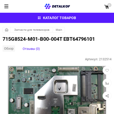
0
КАТАЛОГ ТОВАРОВ
Запчасти для телевизоров
Main
715G8524-M01-B00-004T EBT64796101
Обзор
Отзывы (0)
Артикул:
2132514
Добав
в
избра
Добав
к
сравн