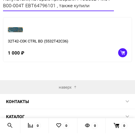
B00-004T EBT64796101 , также купили
32T42-C0K CTRL BD (5532T42C36)
1 000
₽
наверх
КОНТАКТЫ
КАТАЛОГ
0
0
0
0
ИНФОРМАЦИЯ