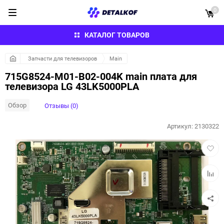
0
КАТАЛОГ ТОВАРОВ
Запчасти для телевизоров
Main
715G8524-M01-B02-004K main плата для
телевизора LG 43LK5000PLA
Обзор
Отзывы (0)
Артикул:
2130322
Добав
в
избра
Добав
к
сравн