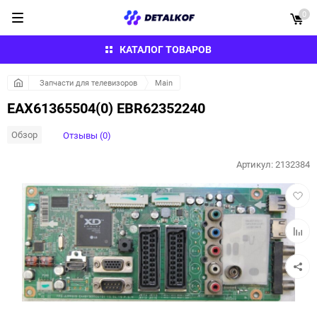
0
КАТАЛОГ ТОВАРОВ
Запчасти для телевизоров
Main
EAX61365504(0) EBR62352240
Обзор
Отзывы (0)
Артикул:
2132384
Добав
в
избра
Добав
к
сравн