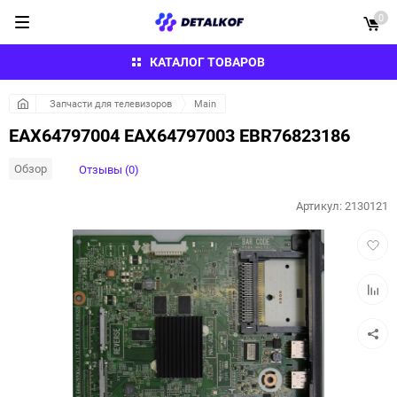
0
КАТАЛОГ ТОВАРОВ
Запчасти для телевизоров
Main
EAX64797004 EAX64797003 EBR76823186
Обзор
Отзывы (0)
Артикул:
2130121
Добав
в
избра
Добав
к
сравн