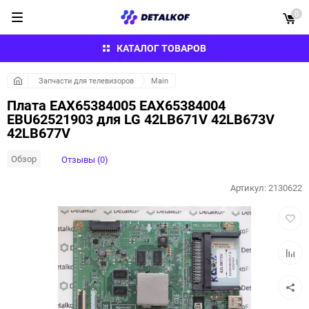
0
КАТАЛОГ ТОВАРОВ
Запчасти для телевизоров
Main
Плата EAX65384005 EAX65384004
EBU62521903 для LG 42LB671V 42LB673V
42LB677V
Обзор
Отзывы (0)
Артикул:
2130622
Добав
в
избра
Добав
к
сравн