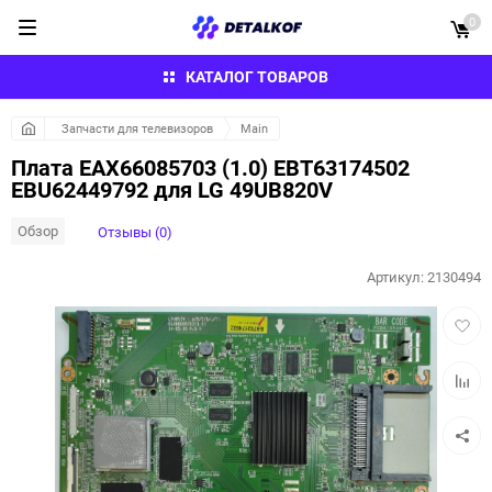
0
КАТАЛОГ ТОВАРОВ
Запчасти для телевизоров
Main
Плата EAX66085703 (1.0) EBT63174502
EBU62449792 для LG 49UB820V
Обзор
Отзывы (0)
Артикул:
2130494
Добав
в
избра
Добав
к
сравн