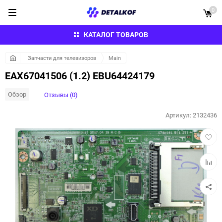
0
КАТАЛОГ ТОВАРОВ
Запчасти для телевизоров
Main
EAX67041506 (1.2) EBU64424179
Обзор
Отзывы (0)
Артикул:
2132436
Добав
в
избра
Добав
к
сравн