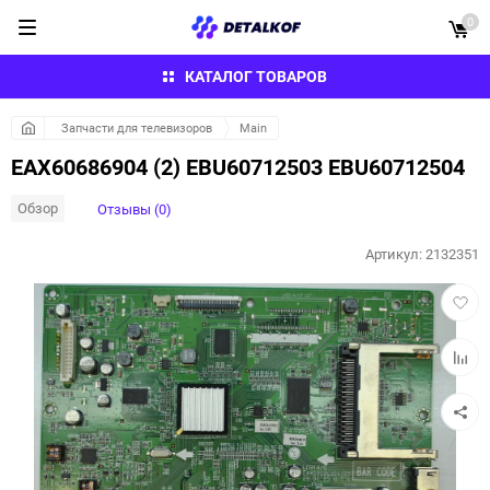
0
КАТАЛОГ ТОВАРОВ
Запчасти для телевизоров
Main
EAX60686904 (2) EBU60712503 EBU60712504
Обзор
Отзывы (0)
Артикул:
2132351
Добав
в
избра
Добав
к
сравн