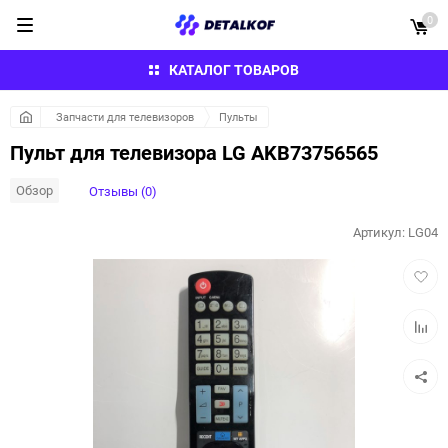
0
КАТАЛОГ ТОВАРОВ
Запчасти для телевизоров
Пульты
Пульт для телевизора LG AKB73756565
Обзор
Отзывы (0)
Артикул:
LG04
Добав
в
избра
Добав
к
сравн