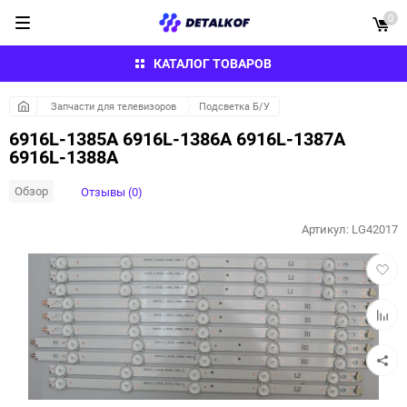
0
КАТАЛОГ ТОВАРОВ
Запчасти для телевизоров
Подсветка Б/У
6916L-1385A 6916L-1386A 6916L-1387A
6916L-1388A
Обзор
Отзывы (0)
Артикул:
LG42017
Добав
в
избра
Добав
к
сравн