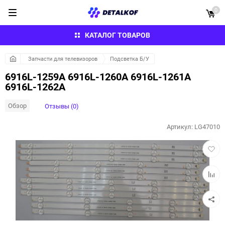
0
КАТАЛОГ ТОВАРОВ
Запчасти для телевизоров
Подсветка Б/У
6916L-1259A 6916L-1260A 6916L-1261A
6916L-1262A
Обзор
Отзывы (0)
Артикул:
LG47010
Добав
в
избра
Добав
к
сравн