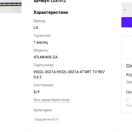
Артикул:
LG47012
Характеристики
Бренд:
LG
Гарантия:
1 месяц
Модель:
47LM640S-ZA
Партномер:
Сп
6922L-0021A 6922L-0021A 47"ART TV REV
Ку
0.6 2
За
Состояние:
Б/У
По
Все характеристики
Ра
Категории
Подсветка Б/У