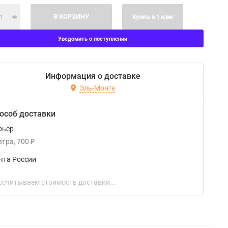
В КОРЗИНУ
Купить в 1 клик
Уведомить о поступлении
Информация о доставке
Эль-Монте
особ доставки
рьер
втра
700
₽
чта России
ссчитываем стоимость доставки...