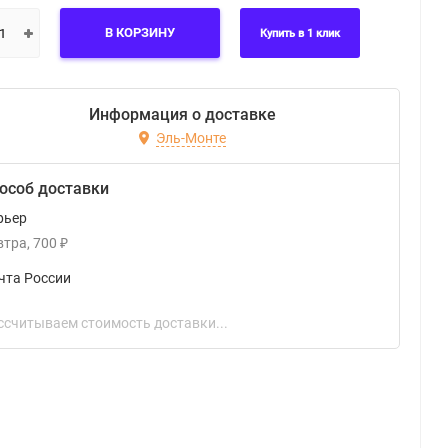
В КОРЗИНУ
Купить в 1 клик
Информация о доставке
Эль-Монте
особ доставки
рьер
втра
700
₽
чта России
ссчитываем стоимость доставки...