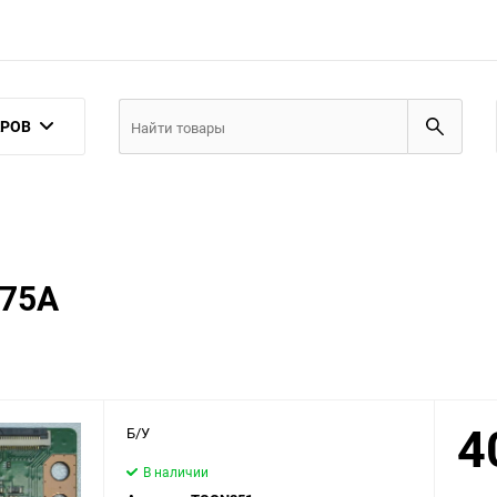
АРОВ
175A
4
Б/У
В наличии