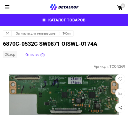
0
КАТАЛОГ ТОВАРОВ
Запчасти для телевизоров
T-Con
6870C-0532C SW0871 OISWL-0174A
Обзор
Отзывы (0)
Артикул:
TCON269
Добав
в
избра
Добав
к
сравн