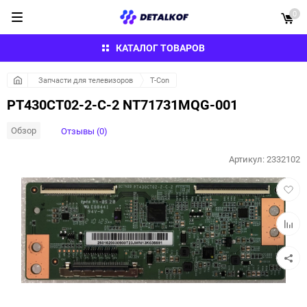
0
КАТАЛОГ ТОВАРОВ
Запчасти для телевизоров
T-Con
PT430CT02-2-C-2 NT71731MQG-001
Обзор
Отзывы (0)
Артикул:
2332102
Добав
в
избра
Добав
к
сравн