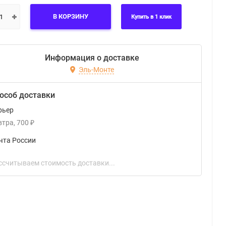
В КОРЗИНУ
Купить в 1 клик
Информация о доставке
Эль-Монте
особ доставки
рьер
втра
700
₽
чта России
ссчитываем стоимость доставки...