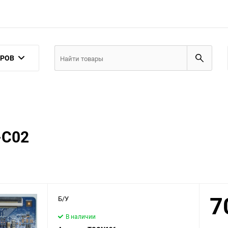
АРОВ
-C02
7
Б/У
В наличии