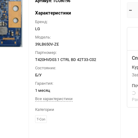
Артикул:
TCON196
Характеристики
Бренд:
LG
Модель:
39LB650V-ZE
Партномер:
Сп
T420HVD03.1 CTRL BD 42T33-C02
Ку
Состояние:
Б/У
За
Гарантия:
По
1 месяц
Все характеристики
Ра
Категории
T-Con